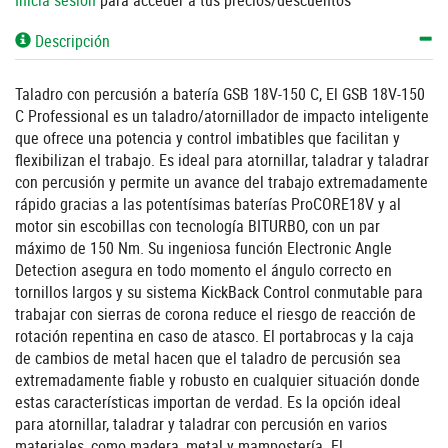
Inicia sesión
para acceder a tus precios/descuentos
Descripción
Taladro con percusión a batería GSB 18V-150 C, El GSB 18V-150
C Professional es un taladro/atornillador de impacto inteligente
que ofrece una potencia y control imbatibles que facilitan y
flexibilizan el trabajo. Es ideal para atornillar, taladrar y taladrar
con percusión y permite un avance del trabajo extremadamente
rápido gracias a las potentísimas baterías ProCORE18V y al
motor sin escobillas con tecnología BITURBO, con un par
máximo de 150 Nm. Su ingeniosa función Electronic Angle
Detection asegura en todo momento el ángulo correcto en
tornillos largos y su sistema KickBack Control conmutable para
trabajar con sierras de corona reduce el riesgo de reacción de
rotación repentina en caso de atasco. El portabrocas y la caja
de cambios de metal hacen que el taladro de percusión sea
extremadamente fiable y robusto en cualquier situación donde
estas características importan de verdad. Es la opción ideal
para atornillar, taladrar y taladrar con percusión en varios
materiales, como madera, metal y mampostería. El