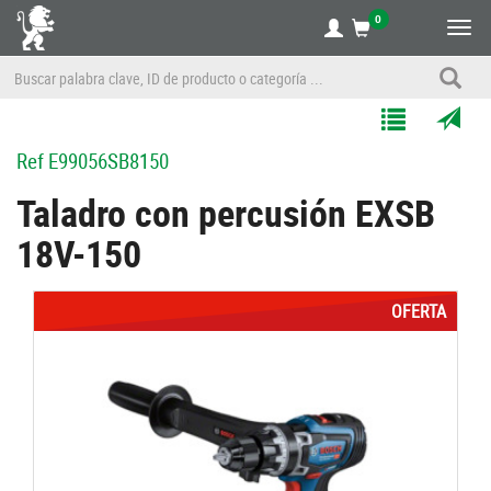
0
Alte
nave
Agregar
Enviar
Ref
E99056SB8150
a
por
Mis
correo
Taladro con percusión EXSB
Listas
a
18V-150
un
amigo
OFERTA