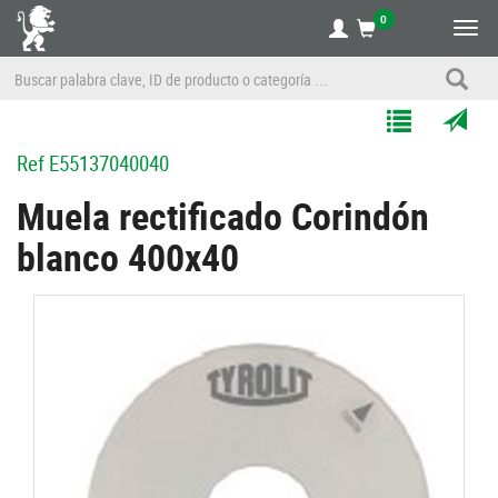
0
Alte
nave
Agregar
Enviar
Ref
E55137040040
a
por
Mis
correo
Muela rectificado Corindón
Listas
a
blanco 400x40
un
amigo