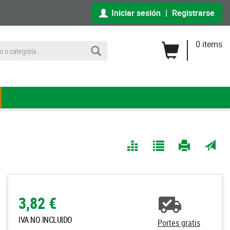
Iniciar sesión
|
Registrarse
0 items
Comparar
Agregar
Imprimir
Enviar
a Mis
página
por
Listas
correo
a un
3,82 €
amigo
IVA NO INCLUIDO
Portes gratis