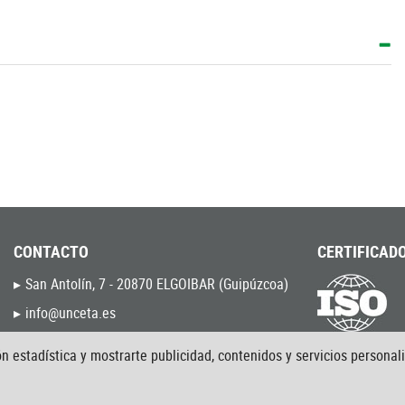
CONTACTO
CERTIFICADO
San Antolín, 7 - 20870 ELGOIBAR (Guipúzcoa)
info@unceta.es
(034) - 943 744 000
9001:2015
n estadística y mostrarte publicidad, contenidos y servicios personal
9120:2020