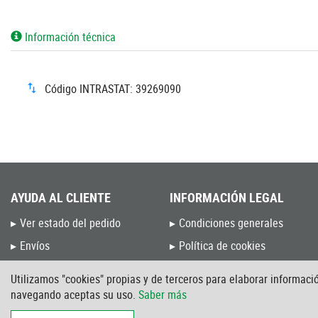
Información técnica
Código INTRASTAT: 39269090
AYUDA AL CLIENTE
INFORMACIÓN LEGAL
Ver estado del pedido
Condiciones generales
Envíos
Política de cookies
Devoluciones y Cambios
Política de privacidad
Utilizamos "cookies" propias y de terceros para elaborar informació
Preguntas frecuentes
Aviso Legal
navegando aceptas su uso.
Saber más
Blog de Unceta
Intranet