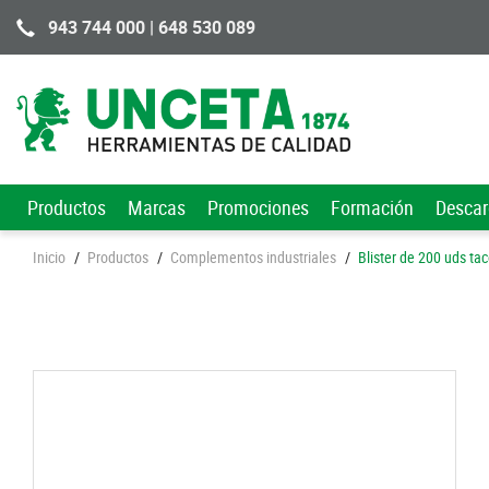
943 744 000 | 648 530 089
Productos
Marcas
Promociones
Formación
Desca
Inicio
/
Productos
/
Complementos industriales
/
Blister de 200 uds ta