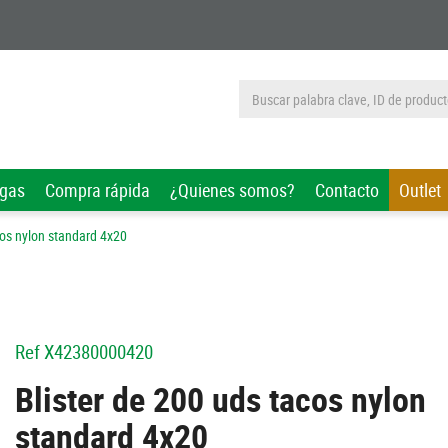
rgas
Compra rápida
¿Quienes somos?
Contacto
Outlet
cos nylon standard 4x20
Ref
X42380000420
Blister de 200 uds tacos nylon
standard 4x20