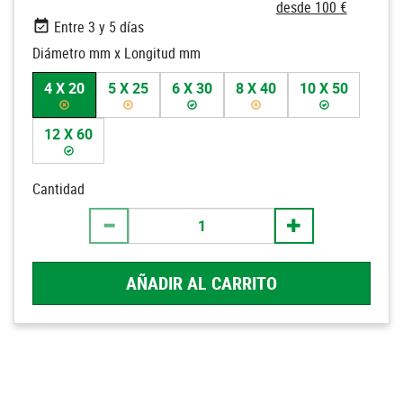
desde 100 €
Entre 3 y 5 días
Diámetro mm x Longitud mm
4 X 20
5 X 25
6 X 30
8 X 40
10 X 50
12 X 60
Cantidad
AÑADIR AL CARRITO