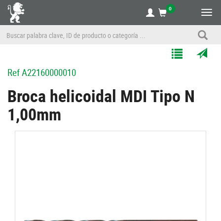
0
Alte
nave
Agregar
Enviar
Ref
A22160000010
a
por
Mis
correo
Broca helicoidal MDI Tipo N
Listas
a
1,00mm
un
amigo