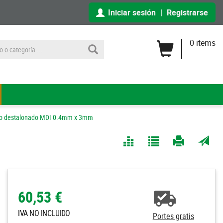
Iniciar sesión
|
Registrarse
0 items
ngo destalonado MDI 0.4mm x 3mm
Comparar
Agregar
Imprimir
Enviar
a Mis
página
por
Listas
correo
a un
60,53 €
amigo
IVA NO INCLUIDO
Portes gratis