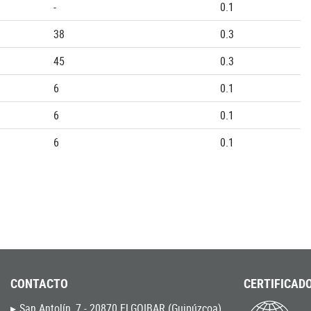
-
0.1
38
0.3
45
0.3
6
0.1
6
0.1
6
0.1
CONTACTO
CERTIFICADO
San Antolín, 7 - 20870 ELGOIBAR (Guipúzcoa)