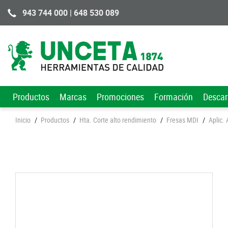
943 744 000 | 648 530 089
Productos
Marcas
Promociones
Formación
Desca
Inicio
/
Productos
/
Hta. Corte alto rendimiento
/
Fresas MDI
/
Aplic.