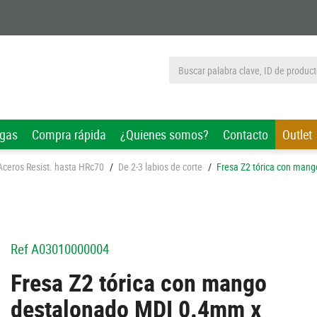
rgas
Compra rápida
¿Quienes somos?
Contacto
Outlet
 Aceros Resist. hasta HRc70
/
De 2-3 labios de corte
/
Fresa Z2 tórica con ma
Ref
A03010000004
Fresa Z2 tórica con mango
destalonado MDI 0.4mm x