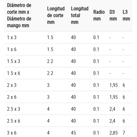
Diámetro de
Longitud
Longitud
corte mm x
Radio
D3
L3
de corte
total
Diámetro de
mm
mm
mm
mm
mm
mango mm
1 x 3
1.5
40
0.1
-
-
1 x 6
1.5
40
0.1
-
-
1.5 x 3
2.2
40
0.1
-
-
1.5 x 6
2.2
40
0.1
-
-
2 x 3
3
40
0.1
1,95
6
2 x 6
3
40
0.1
1,95
6
2.5 x 3
4
40
0.1
2,4
6
2.5 x 6
4
40
0.1
2,4
6
3 x 6
4
45
0.1
2,85
7