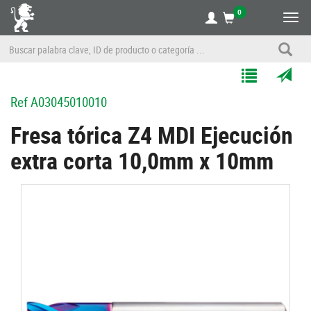
0
Alte
nave
Agregar
Enviar
Ref
A03045010010
a
por
Mis
correo
Fresa tórica Z4 MDI Ejecución
Listas
a
extra corta 10,0mm x 10mm
un
amigo