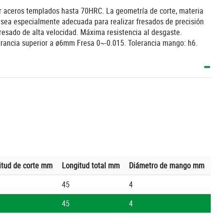
sar aceros templados hasta 70HRC. La geometría de corte, materia
 sea especialmente adecuada para realizar fresados de precisión
fresado de alta velocidad. Máxima resistencia al desgaste.
erancia superior a ø6mm Fresa 0~-0.015. Tolerancia mango: h6.
itud de corte mm
Longitud total mm
Diámetro de mango mm
45
4
45
4