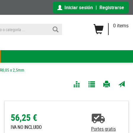
Iniciar sesión
|
Registrarse
0 items
 R0,05 x 2,5mm
Comparar
Agregar
Imprimir
Enviar
a Mis
página
por
Listas
correo
a un
56,25 €
amigo
IVA NO INCLUIDO
Portes gratis