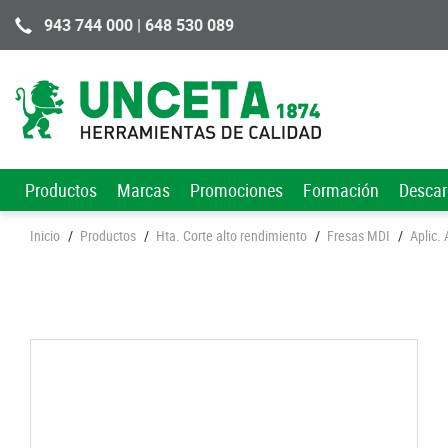
943 744 000 | 648 530 089
Productos
Marcas
Promociones
Formación
Desca
Inicio
/
Productos
/
Hta. Corte alto rendimiento
/
Fresas MDI
/
Aplic.