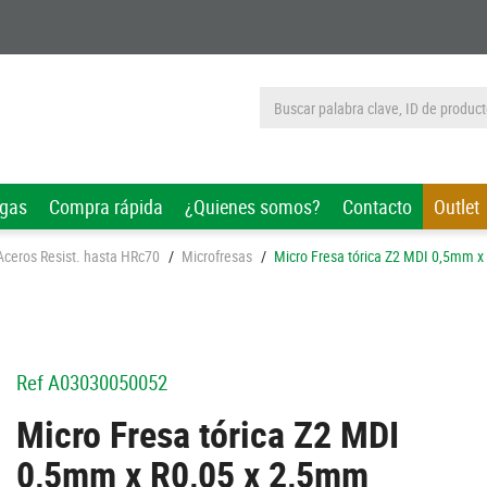
rgas
Compra rápida
¿Quienes somos?
Contacto
Outlet
 Aceros Resist. hasta HRc70
/
Microfresas
/
Micro Fresa tórica Z2 MDI 0,5mm x
Ref
A03030050052
Micro Fresa tórica Z2 MDI
0,5mm x R0,05 x 2,5mm