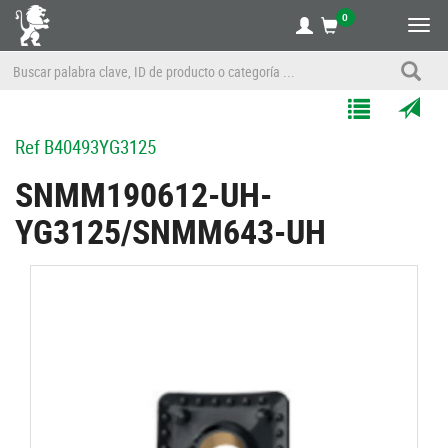
0
Alte
nave
Agregar
Enviar
Ref
B40493YG3125
a
por
Mis
correo
SNMM190612-UH-
Listas
a
YG3125/SNMM643-UH
un
amigo