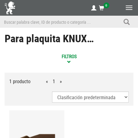
0
Alte
nave
Para plaquita KNUX…
FILTROS
1 producto
«
1
»