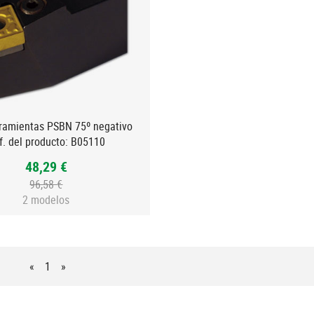
ramientas PSBN 75º negativo
f. del producto:
B05110
48,29 €
96,58 €
2 modelos
«
1
»