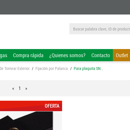
rgas
Compra rápida
¿Quienes somos?
Contacto
Outlet
e Tornear Exterior
/
Fijación por Palanca
/
Para plaquita SN…
«
1
»
OFERTA