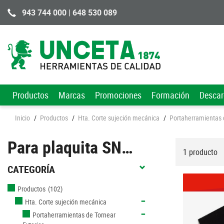
943 744 000 | 648 530 089
Productos
Marcas
Promociones
Formación
Desca
Inicio
/
Productos
/
Hta. Corte sujeción mecánica
/
Portaherramientas d
Para plaquita SN…
1 producto
CATEGORÍA
Productos
(102)
Hta. Corte sujeción mecánica
Portaherramientas de Tornear