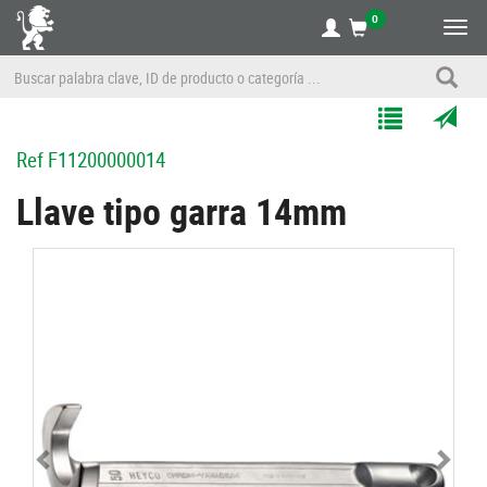
0
Alte
nave
Agregar
Enviar
Ref
F11200000014
a
por
Mis
correo
Llave tipo garra 14mm
Listas
a
un
amigo