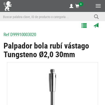
0
Alte
nave
Agregar
Enviar
Ref
D99910003020
a
por
Mis
correo
Palpador bola rubí vástago
Listas
a
Tungsteno Ø2,0 30mm
un
amigo