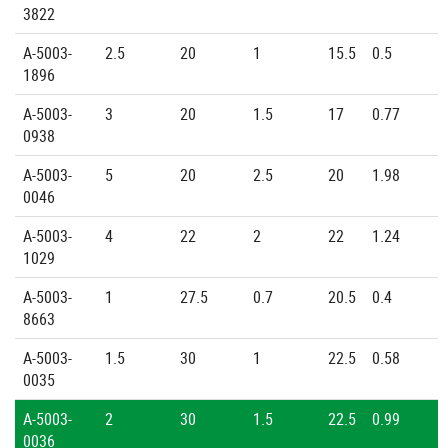
3822
A-5003-
2.5
20
1
15.5
0.5
1896
A-5003-
3
20
1.5
17
0.77
0938
A-5003-
5
20
2.5
20
1.98
0046
A-5003-
4
22
2
22
1.24
1029
A-5003-
1
27.5
0.7
20.5
0.4
8663
A-5003-
1.5
30
1
22.5
0.58
0035
A-5003-
2
30
1.5
22.5
0.99
0036