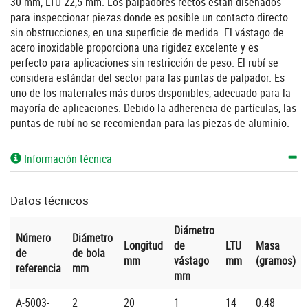
30 mm, LTU 22,5 mm. Los palpadores rectos están diseñados
para inspeccionar piezas donde es posible un contacto directo
sin obstrucciones, en una superficie de medida. El vástago de
acero inoxidable proporciona una rigidez excelente y es
perfecto para aplicaciones sin restricción de peso. El rubí se
considera estándar del sector para las puntas de palpador. Es
uno de los materiales más duros disponibles, adecuado para la
mayoría de aplicaciones. Debido la adherencia de partículas, las
puntas de rubí no se recomiendan para las piezas de aluminio.
Información técnica
Datos técnicos
Diámetro
Número
Diámetro
Longitud
de
LTU
Masa
de
de bola
mm
vástago
mm
(gramos)
referencia
mm
mm
A-5003-
2
20
1
14
0.48