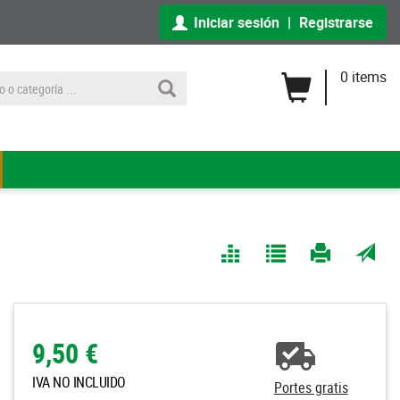
Iniciar sesión
|
Registrarse
0 items
Comparar
Agregar
Imprimir
Enviar
a Mis
página
por
Listas
correo
a un
9,50 €
amigo
IVA NO INCLUIDO
Portes gratis