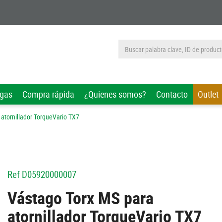
rgas
Compra rápida
¿Quienes somos?
Contacto
Outlet
atornillador TorqueVario TX7
Ref
D05920000007
Vástago Torx MS para
atornillador TorqueVario TX7