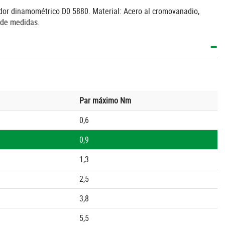
lador dinamométrico D0 5880. Material: Acero al cromovanadio,
 de medidas.
Par máximo Nm
0,6
0,9
1,3
2,5
3,8
5,5