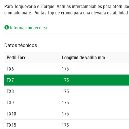
Para Torquevario e iTorque. Varillas intercambiables para atornil
cromado mate. Puntas Top de cromo para una elevada estabilidad
Información técnica
Datos técnicos
Perfil Torx
Longitud de varilla mm
TX6
175
TX7
175
TX8
175
TX9
175
TX10
175
TX15
175