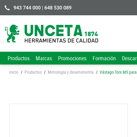
943 744 000 | 648 530 089
Productos
Marcas
Promociones
Formación
Desca
Inicio
/
Productos
/
Metrología y dinamometría
/
Vástago Torx MS para 