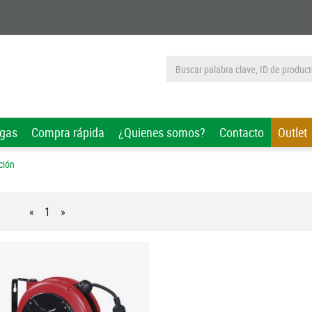
rgas
Compra rápida
¿Quienes somos?
Contacto
Outlet
ción
«
1
»