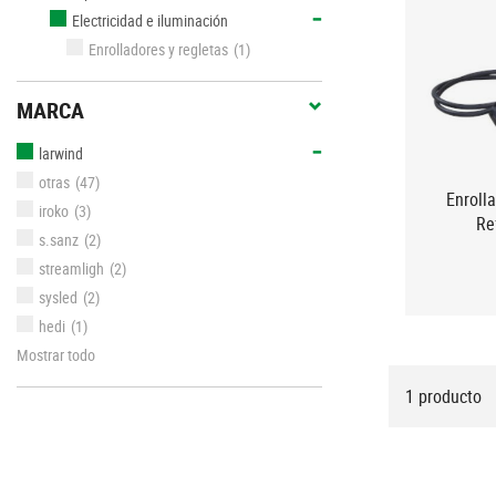
Electricidad e iluminación
Enrolladores y regletas
(1)
MARCA
larwind
otras
(47)
Enroll
iroko
(3)
Re
s.sanz
(2)
streamligh
(2)
sysled
(2)
hedi
(1)
Mostrar todo
1 producto