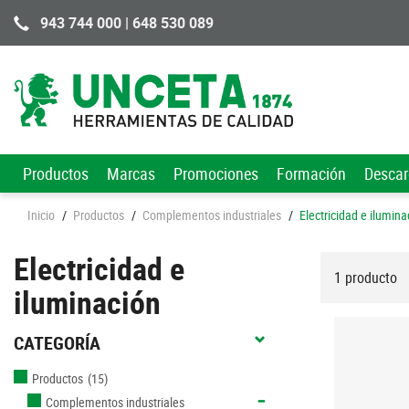
943 744 000 | 648 530 089
Productos
Marcas
Promociones
Formación
Desca
Inicio
/
Productos
/
Complementos industriales
/
Electricidad e ilumina
Electricidad e
1 producto
iluminación
CATEGORÍA
Productos
(15)
Complementos industriales