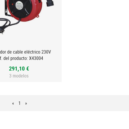
ador de cable eléctrico 230V
f. del producto:
X43004
291,10 €
3 modelos
«
1
»