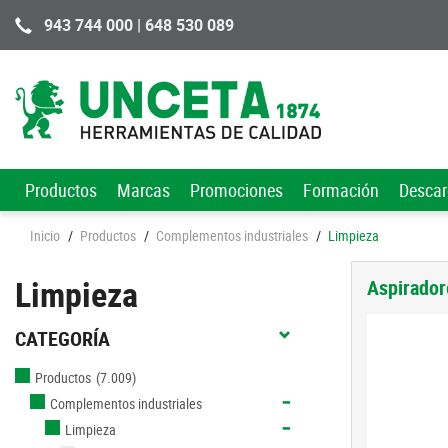
943 744 000 | 648 530 089
Productos
Marcas
Promociones
Formación
Desca
Inicio
/
Productos
/
Complementos industriales
/
Limpieza
Limpieza
Aspirador
CATEGORÍA
Productos
(7.009)
Complementos industriales
Limpieza