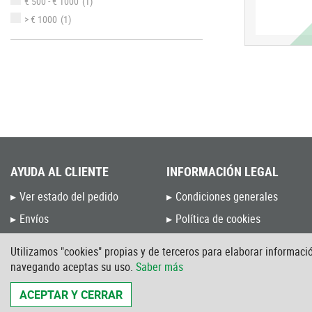
€ 500 - € 1000
(1)
> € 1000
(1)
AYUDA AL CLIENTE
INFORMACIÓN LEGAL
Ver estado del pedido
Condiciones generales
Envíos
Política de cookies
Devoluciones y Cambios
Política de privacidad
Utilizamos "cookies" propias y de terceros para elaborar informació
Preguntas frecuentes
Aviso Legal
navegando aceptas su uso.
Saber más
Blog de Unceta
Intranet
ACEPTAR Y CERRAR