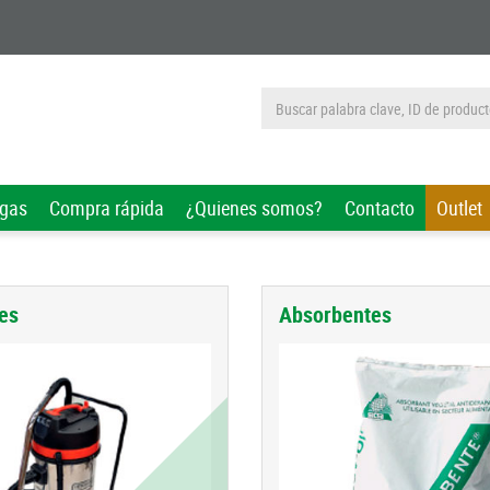
rgas
Compra rápida
¿Quienes somos?
Contacto
Outlet
es
Absorbentes