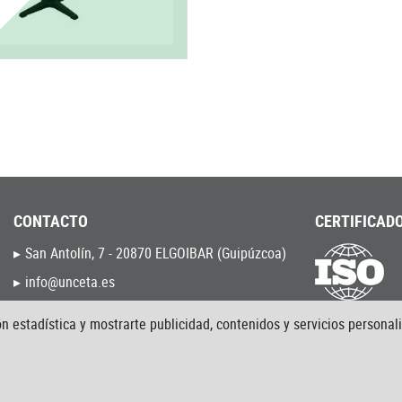
CONTACTO
CERTIFICADO
San Antolín, 7 - 20870 ELGOIBAR (Guipúzcoa)
info@unceta.es
(034) - 943 744 000
9001:2015
n estadística y mostrarte publicidad, contenidos y servicios personal
9120:2020
Política de cal