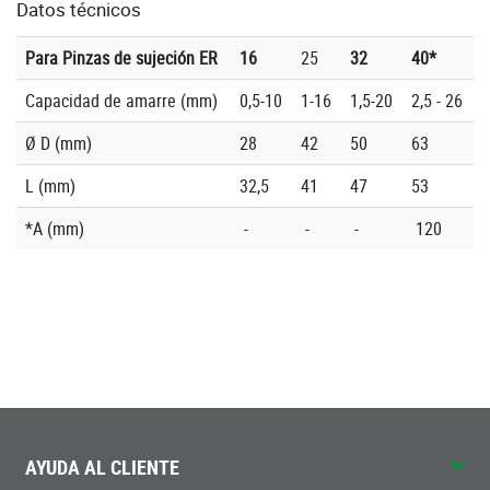
Datos técnicos
Para Pinzas de sujeción ER
16
25
32
40*
Capacidad de amarre (mm)
0,5-10
1-16
1,5-20
2,5 - 26
Ø D (mm)
28
42
50
63
L (mm)
32,5
41
47
53
*A (mm)
-
-
-
120
AYUDA AL CLIENTE