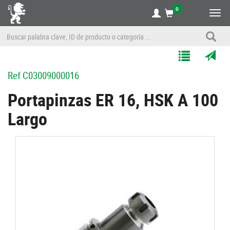
0
Alte
nave
Agregar
Enviar
Ref
C03009000016
a
por
Mis
correo
Portapinzas ER 16, HSK A 100
Listas
a
Largo
un
amigo