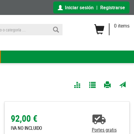
Iniciar sesión
|
Registrarse
0 items
Comparar
Agregar
Imprimir
Enviar
a Mis
página
por
Listas
correo
a un
92,00 €
amigo
IVA NO INCLUIDO
Portes gratis