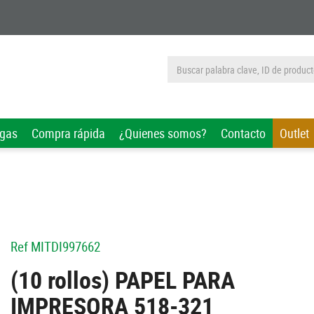
rgas
Compra rápida
¿Quienes somos?
Contacto
Outlet
Ref
MITDI997662
(10 rollos) PAPEL PARA
IMPRESORA 518-321