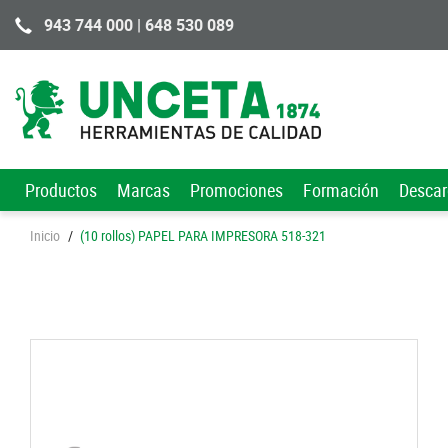
943 744 000 | 648 530 089
Productos
Marcas
Promociones
Formación
Desca
Inicio
/
(10 rollos) PAPEL PARA IMPRESORA 518-321