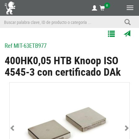
0
Alte
nave
Agregar
Enviar
Ref
MIT-63ETB977
a
por
Mis
correo
400HK0,05 HTB Knoop ISO
Listas
a
4545-3 con certificado DAk
un
amigo