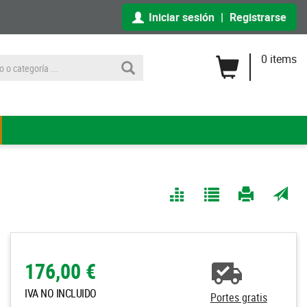
Iniciar sesión
|
Registrarse
0 items
Comparar
Agregar
Imprimir
Enviar
a Mis
página
por
Listas
correo
a un
176,00 €
amigo
IVA NO INCLUIDO
Portes gratis