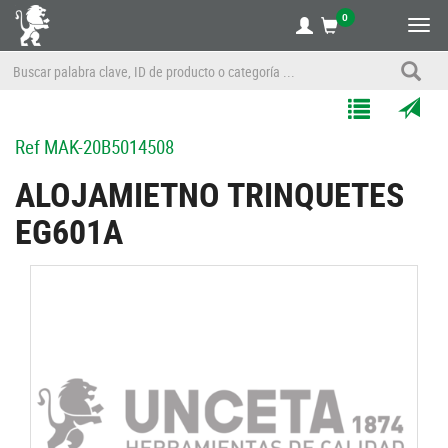
0
Alte
nave
Agregar
Enviar
Ref
MAK-20B5014508
a
por
Mis
correo
ALOJAMIETNO TRINQUETES
Listas
a
EG601A
un
amigo