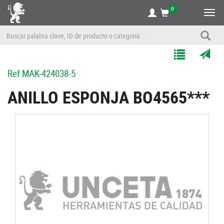
0
Alte
nave
Agregar
Enviar
Ref
MAK-424038-5
a
por
Mis
correo
ANILLO ESPONJA BO4565***
Listas
a
un
amigo