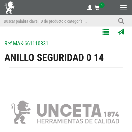
0
Alte
nave
Agregar
Enviar
Ref
MAK-661110831
a
por
Mis
correo
ANILLO SEGURIDAD 0 14
Listas
a
un
amigo