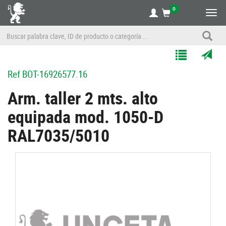
0
Alte
nave
Agregar
Enviar
Ref
BOT-16926577.16
a
por
Mis
correo
Arm. taller 2 mts. alto
Listas
a
equipada mod. 1050-D
un
amigo
RAL7035/5010