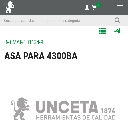
0
Alte
nave
Agregar
Enviar
Ref
MAK-181134-9
a
por
Mis
correo
ASA PARA 4300BA
Listas
a
un
amigo