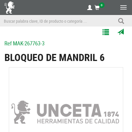
0
Alte
nave
Agregar
Enviar
Ref
MAK-267763-3
a
por
Mis
correo
BLOQUEO DE MANDRIL 6
Listas
a
un
amigo