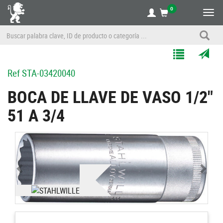
0
Alte
nave
Agregar
Enviar
Ref
STA-03420040
a
por
Mis
correo
BOCA DE LLAVE DE VASO 1/2"
Listas
a
51 A 3/4
un
amigo