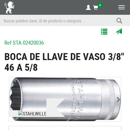
0
Alte
nave
Agregar
Enviar
Ref
STA-02420036
a
por
Mis
correo
BOCA DE LLAVE DE VASO 3/8"
Listas
a
46 A 5/8
un
amigo