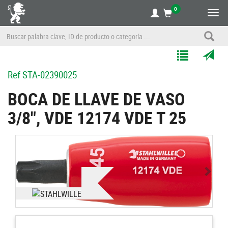
0
Alte
nave
Agregar
Enviar
Ref
STA-02390025
a
por
Mis
correo
BOCA DE LLAVE DE VASO
Listas
a
3/8", VDE 12174 VDE T 25
un
amigo