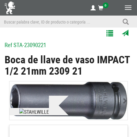
0
Alte
nave
Agregar
Enviar
Ref
STA-23090221
a
por
Mis
correo
Boca de llave de vaso IMPACT
Listas
a
1/2 21mm 2309 21
un
amigo