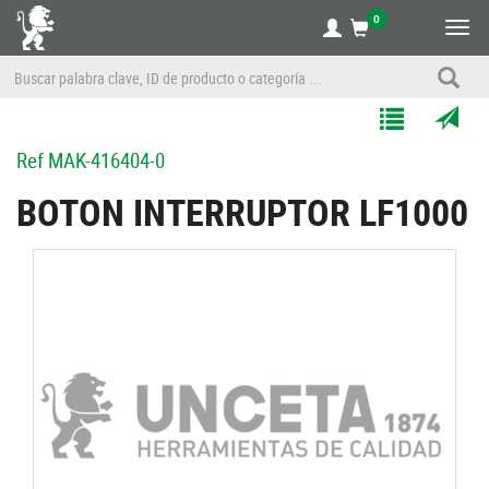
0
Alte
nave
Agregar
Enviar
Ref
MAK-416404-0
a
por
Mis
correo
BOTON INTERRUPTOR LF1000
Listas
a
un
amigo