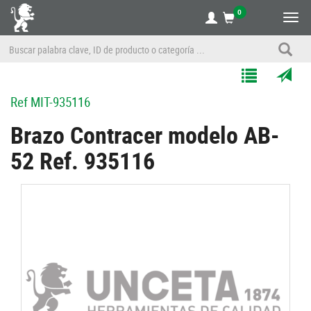
0
Alte
nave
Agregar
Enviar
Ref
MIT-935116
a
por
Mis
correo
Brazo Contracer modelo AB-
Listas
a
52 Ref. 935116
un
amigo