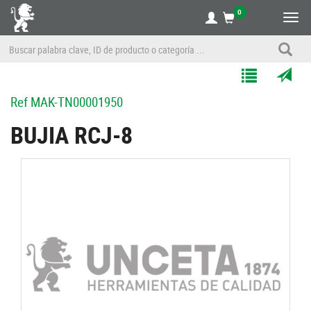
0
Alte
nave
Agregar
Enviar
Ref
MAK-TN00001950
a
por
Mis
correo
BUJIA RCJ-8
Listas
a
un
amigo