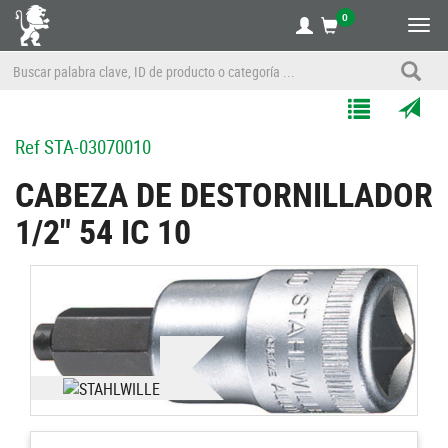
0
Alte
nave
Agregar
Enviar
Ref
STA-03070010
a
por
Mis
correo
CABEZA DE DESTORNILLADOR
Listas
a
1/2" 54 IC 10
un
amigo