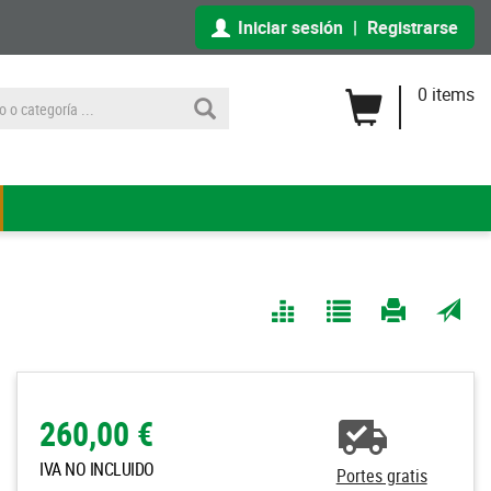
Iniciar sesión
|
Registrarse
0 items
Comparar
Agregar
Imprimir
Enviar
a Mis
página
por
Listas
correo
a un
260,00 €
amigo
IVA NO INCLUIDO
Portes gratis