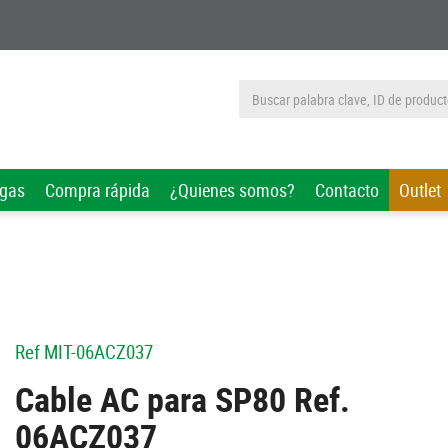
rgas
Compra rápida
¿Quienes somos?
Contacto
Outlet
Ref
MIT-06ACZ037
Cable AC para SP80 Ref.
06ACZ037