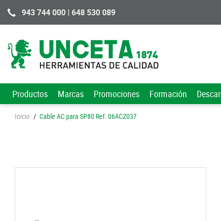
943 744 000 | 648 530 089
Productos
Marcas
Promociones
Formación
Desca
Inicio
/
Cable AC para SP80 Ref. 06ACZ037