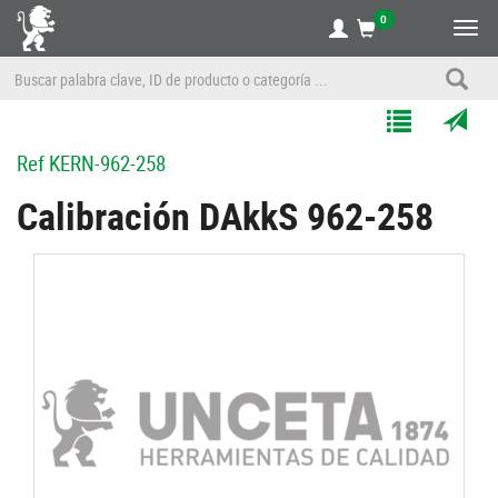
0
Alte
nave
Agregar
Enviar
Ref
KERN-962-258
a
por
Mis
correo
Calibración DAkkS 962-258
Listas
a
un
amigo