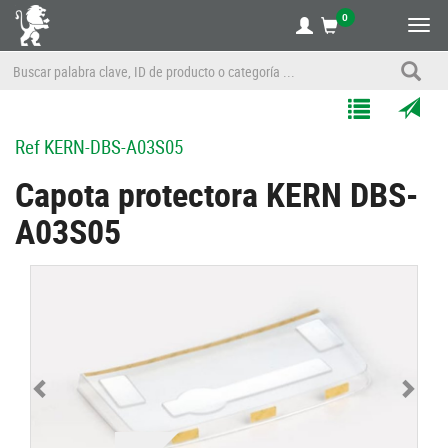
0
Alte
nave
Agregar
Enviar
Ref
KERN-DBS-A03S05
a
por
Mis
correo
Capota protectora KERN DBS-
Listas
a
A03S05
un
amigo