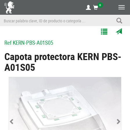
0
Alte
nave
Agregar
Enviar
Ref
KERN-PBS-A01S05
a
por
Mis
correo
Capota protectora KERN PBS-
Listas
a
A01S05
un
amigo