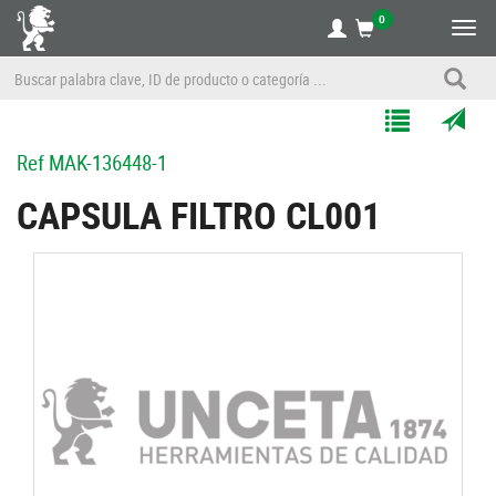
0
Alte
nave
Agregar
Enviar
Ref
MAK-136448-1
a
por
Mis
correo
CAPSULA FILTRO CL001
Listas
a
un
amigo