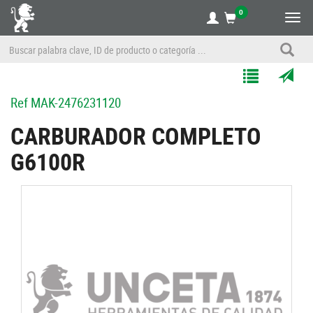
0
Alte
nave
Agregar
Enviar
Ref
MAK-2476231120
a
por
Mis
correo
CARBURADOR COMPLETO
Listas
a
G6100R
un
amigo