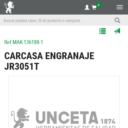
0
Alte
nave
Agregar
Enviar
Ref
MAK-136188-1
a
por
Mis
correo
CARCASA ENGRANAJE
Listas
a
JR3051T
un
amigo