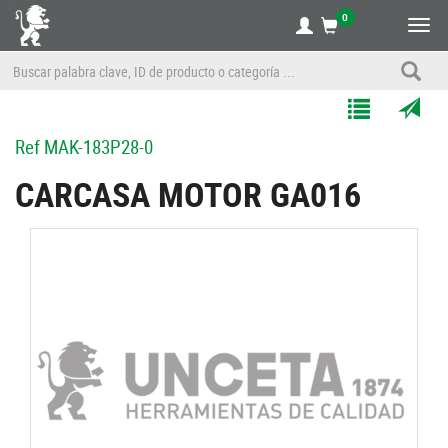
0
Alte
nave
Agregar
Enviar
Ref
MAK-183P28-0
a
por
Mis
correo
CARCASA MOTOR GA016
Listas
a
un
amigo