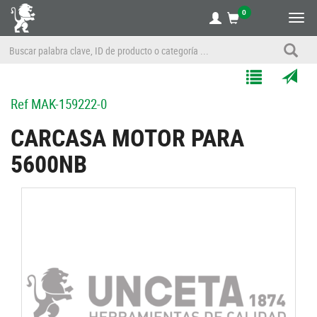
0
Alte
nave
Agregar
Enviar
Ref
MAK-159222-0
a
por
Mis
correo
CARCASA MOTOR PARA
Listas
a
5600NB
un
amigo