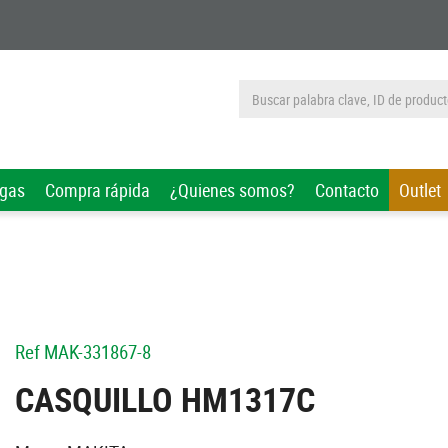
rgas
Compra rápida
¿Quienes somos?
Contacto
Outlet
Ref
MAK-331867-8
CASQUILLO HM1317C