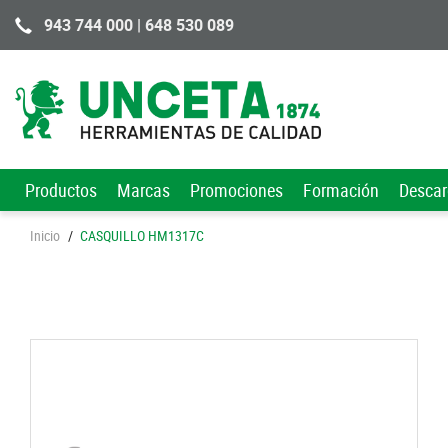
943 744 000 | 648 530 089
Productos
Marcas
Promociones
Formación
Desca
Inicio
/
CASQUILLO HM1317C