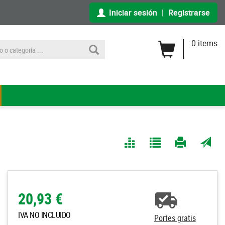
Iniciar sesión
|
Registrarse
0 items
Comparar
Agregar
Imprimir
Enviar
a Mis
página
por
Listas
correo
a un
20,93 €
amigo
IVA NO INCLUIDO
Portes gratis