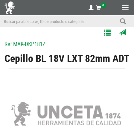
0
Alte
nave
Agregar
Enviar
Ref
MAK-DKP181Z
a
por
Mis
correo
Cepillo BL 18V LXT 82mm ADT
Listas
a
un
amigo