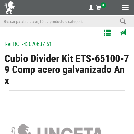
0
Alte
nave
Agregar
Enviar
Ref
BOT-43020637.51
a
por
Mis
correo
Cubio Divider Kit ETS-65100-7
Listas
a
9 Comp acero galvanizado An
un
amigo
x