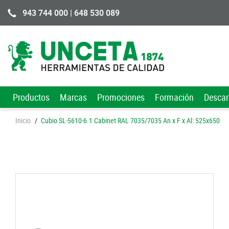
943 744 000 | 648 530 089
Productos
Marcas
Promociones
Formación
Desca
Inicio
/
Cubio SL-5610-6.1 Cabinet RAL 7035/7035 An x F x Al: 525x650