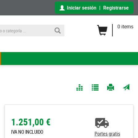
Iniciar sesión
|
Registrarse
0 items
Comparar
Agregar
Imprimir
Enviar
a Mis
página
por
Listas
correo
a un
1.251,00 €
amigo
IVA NO INCLUIDO
Portes gratis