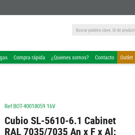
rgas
Compra rápida
¿Quienes somos?
Contacto
Outlet
Ref
BOT-40018059.16V
Cubio SL-5610-6.1 Cabinet
RAL 7035/7035 An x F x Al: