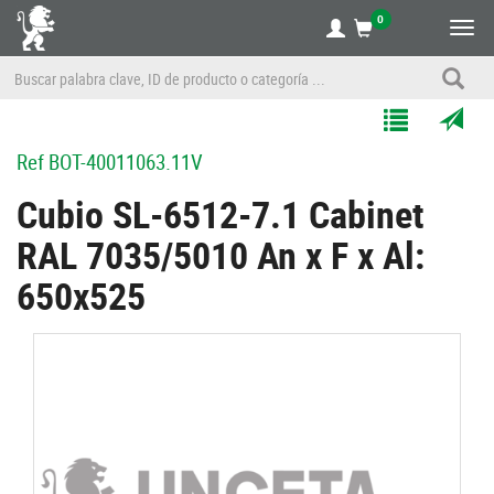
0
Alte
nave
Agregar
Enviar
Ref
BOT-40011063.11V
a
por
Mis
correo
Cubio SL-6512-7.1 Cabinet
Listas
a
RAL 7035/5010 An x F x Al:
un
amigo
650x525