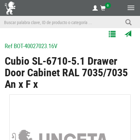
0
Alte
nave
Agregar
Enviar
Ref
BOT-40027023.16V
a
por
Mis
correo
Cubio SL-6710-5.1 Drawer
Listas
a
Door Cabinet RAL 7035/7035
un
amigo
An x F x