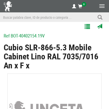
0
Alte
nave
Agregar
Enviar
Ref
BOT-40402154.19V
a
por
Mis
correo
Cubio SLR-866-5.3 Mobile
Listas
a
Cabinet Lino RAL 7035/7016
un
amigo
An x F x