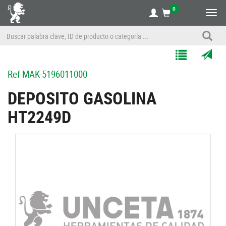
0
Alte
nave
Agregar
Enviar
Ref
MAK-5196011000
a
por
Mis
correo
DEPOSITO GASOLINA
Listas
a
HT2249D
un
amigo